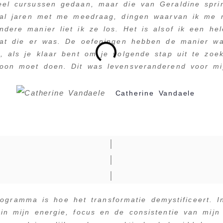
eel cursussen gedaan, maar die van Geraldine sprin
 al jaren met me meedraag, dingen waarvan ik me n
dere manier liet ik ze los. Het is alsof ik een he
dat die er was. De oefeningen hebben de manier w
d, als je klaar bent om je volgende stap uit te zoe
oon moet doen. Dit was levensveranderend voor mi
Catherine Vandaele
│
│
│
rogramma is hoe het transformatie demystificeert. 
in mijn energie, focus en de consistentie van mijn