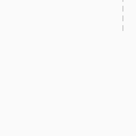
│
│
│