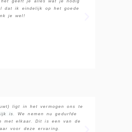
het geeft je alles wat je nodig
burned-out. W
 dat ik eindelijk op het goede
combinere
nk je wel!
gemakkelijker
is dat ik m
wt) ligt in het vermogen ons te
Geraldine's 
ijk is
. We nemen nu gedurfde
persoonlij
n met elkaar. Dit is een van de
denken en e
aar voor deze ervaring.
technieke