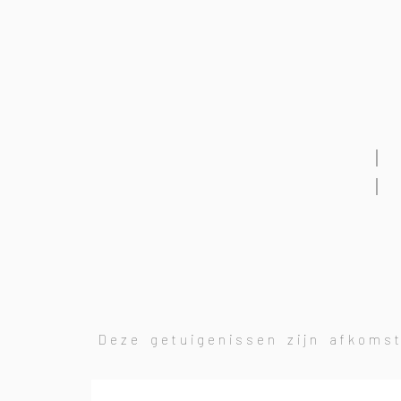
│
│
Deze getuigenissen zijn afkoms