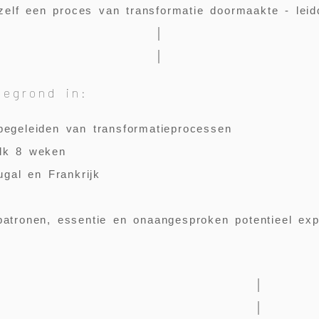
zelf een proces van transformatie doormaakte - leid
│
│
gegrond in:
begeleiden van transformatieprocessen
lk 8 weken
ugal en Frankrijk
atronen, essentie en onaangesproken potentieel exp
│
│