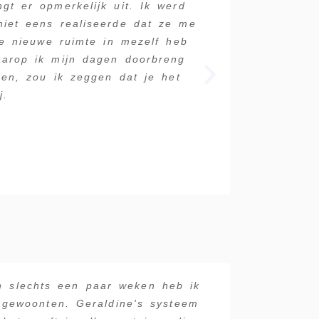
gt er opmerkelijk uit. Ik werd
Disclaimer: G
iet eens realiseerde dat ze me
dat ik nog no
le nieuwe ruimte in mezelf heb
ziet waar je 
aarop ik mijn dagen doorbreng
trouw zijn a
ken, zou ik zeggen dat je het
- in Portuga
j.
In slechts een paar weken heb ik
Ik voelde d
 gewoonten. Geraldine's systeem
gewoon door 